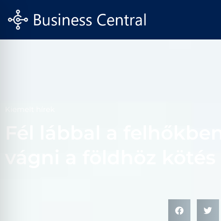
Kiemelt hírek
Fél lábbal a felhőkben
vágni a földhöz kötés