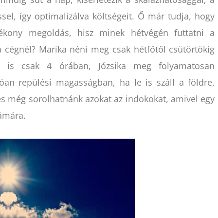
el, így optimalizálva költségeit. Ő már tudja, hogy
ékony megoldás, hisz minek hétvégén futtatni a
 a cégnél? Marika néni meg csak hétfőtől csütörtökig
t is csak 4 órában, Józsika meg folyamatosan
an repülési magasságban, ha le is száll a földre,
és még sorolhatnánk azokat az indokokat, amivel egy
zámára.