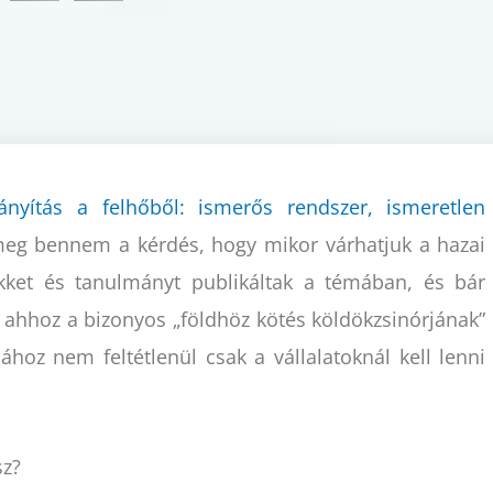
irányítás a felhőből: ismerős rendszer, ismeretlen
eg bennem a kérdés, hogy mikor várhatjuk a hazai
kket és tanulmányt publikáltak a témában, és bár
 ahhoz a bizonyos „földhöz kötés köldökzsinórjának”
ához nem feltétlenül csak a vállalatoknál kell lenni
sz?