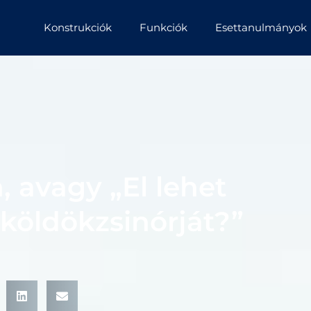
Konstrukciók
Funkciók
Esettanulmányok
, avagy „El lehet
 köldökzsinórját?”