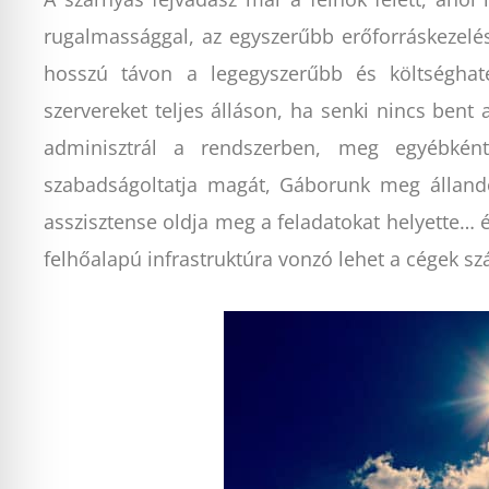
rugalmassággal, az egyszerűbb erőforráskezeléss
hosszú távon a legegyszerűbb és költséghat
szervereket teljes álláson, ha senki nincs bent
adminisztrál a rendszerben, meg egyébkén
szabadságoltatja magát, Gáborunk meg állandó
asszisztense oldja meg a feladatokat helyette… 
felhőalapú infrastruktúra vonzó lehet a cégek s