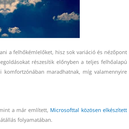
ni a felhőkémlelőket, hisz sok variáció és nézőpont
egoldásokat részesítik előnyben a teljes felhőalapú
öldi komfortzónában maradhatnak, míg valamennyire
amint a már említett,
Microsofttal közösen elkészített
 átállás folyamatában.