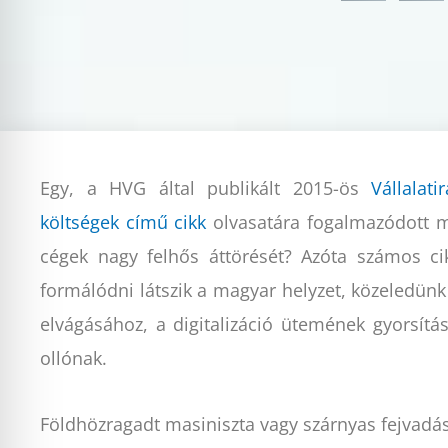
Egy, a HVG által publikált 2015-ös
Vállalat
költségek című cikk
olvasatára fogalmazódott m
cégek nagy felhős áttörését? Azóta számos ci
formálódni látszik a magyar helyzet, közeledünk
elvágásához, a digitalizáció ütemének gyorsítás
ollónak.
Földhözragadt masiniszta vagy szárnyas fejvadá