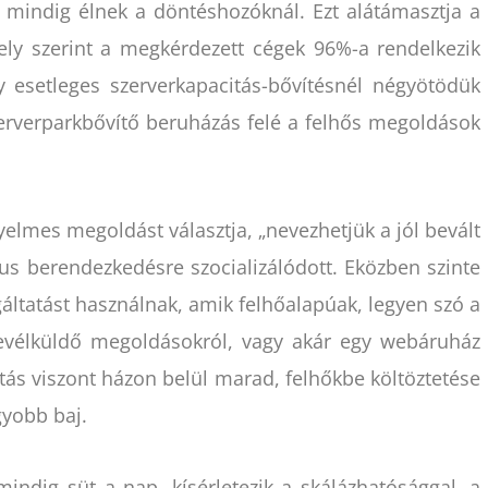
mindig élnek a döntéshozóknál. Ezt alátámasztja a
ly szerint a megkérdezett cégek 96%-a rendelkezik
y esetleges szerverkapacitás-bővítésnél négyötödük
erverparkbővítő beruházás felé a felhős megoldások
elmes megoldást választja, „nevezhetjük a jól bevált
us berendezkedésre szocializálódott. Eközben szinte
gáltatást használnak, amik felhőalapúak, legyen szó a
levélküldő megoldásokról, vagy akár egy webáruház
nyítás viszont házon belül marad, felhőkbe költöztetése
gyobb baj.
mindig süt a nap, kísérletezik a skálázhatósággal, a