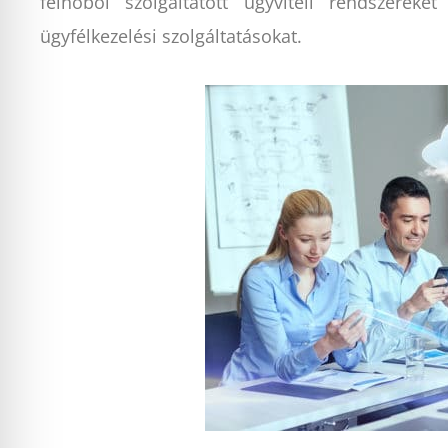
felhőből szolgáltatott ügyviteli rendszereke
ügyfélkezelési szolgáltatásokat.