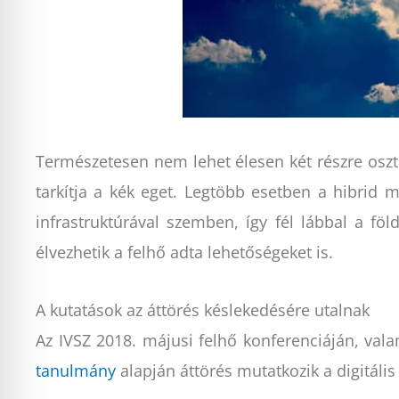
Természetesen nem lehet élesen két részre oszta
tarkítja a kék eget. Legtöbb esetben a hibrid m
infrastruktúrával szemben, így fél lábbal a f
élvezhetik a felhő adta lehetőségeket is.
A kutatások az áttörés késlekedésére utalnak
Az IVSZ 2018. májusi felhő konferenciáján, val
tanulmány
alapján áttörés mutatkozik a digitális