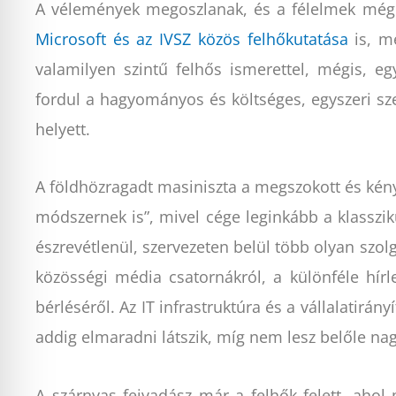
A vélemények megoszlanak, és a félelmek még 
Microsoft és az IVSZ közös felhőkutatása
is, me
valamilyen szintű felhős ismerettel, mégis, eg
fordul a hagyományos és költséges, egyszeri sz
helyett.
A földhözragadt masiniszta a megszokott és kény
módszernek is”, mivel cége leginkább a klasszik
észrevétlenül, szervezeten belül több olyan szol
közösségi média csatornákról, a különféle hír
bérléséről. Az IT infrastruktúra és a vállalatirá
addig elmaradni látszik, míg nem lesz belőle na
A szárnyas fejvadász már a felhők felett, ahol 