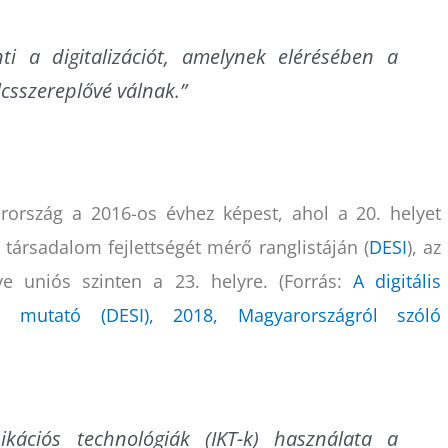
nti a digitalizációt, amelynek elérésében a
lcsszereplővé válnak.”
rország a 2016-os évhez képest, ahol a 20. helyet
 társadalom fejlettségét mérő ranglistáján (
DESI
), az
ve uniós szinten a 23. helyre. (Forrás:
A digitális
ő mutató (DESI), 2018, Magyarországról szóló
ációs technológiák (IKT-k) használata a