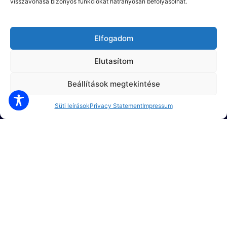
visszavonása bizonyos funkciókat hátrányosan befolyásolhat.
generációja a digitális átalakulás korának igényeire
szabva. Teljes
funkciólistánkat ide kattintva
érheti el.
Elfogadom
Elutasítom
Beállítások megtekintése
Süti leírások
Privacy Statement
Impressum
Ön sem hagyna ki egy ilyen
üzleti lehetőséget igaz?
Legyen Ön is Microsoft Dynamics 365