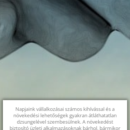
Napjaink vállalkozásai számos kihívással és a
növekedési lehetőségek gyakran átláthatatlan
dzsungelével szembesülnek. A növekedést
biztosító üzleti alkalmazásoknak bárhol, bármikor