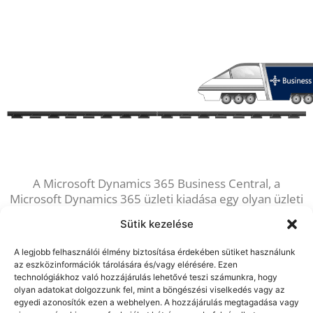
A Microsoft Dynamics 365 Business Central, a
Microsoft Dynamics 365 üzleti kiadása egy olyan üzleti
alkalmazás, amely alapvetően megváltoztatja a
Sütik kezelése
szervezetek működését. A komplex vállalatirányítási
rendszer segítségével partnerei az üzleti folyamatokat
A legjobb felhasználói élmény biztosítása érdekében sütiket használunk
gyorsabban integrálhatják rendszerükbe, gyorsabb
az eszközinformációk tárolására és/vagy elérésére. Ezen
döntéseket hozhatnak és valósidejű, kulcsfontosságú
technológiákhoz való hozzájárulás lehetővé teszi számunkra, hogy
információkhoz juthatnak hozzá. A Microsoft Dynamics
olyan adatokat dolgozzunk fel, mint a böngészési viselkedés vagy az
egyedi azonosítók ezen a webhelyen. A hozzájárulás megtagadása vagy
365 Business Central a Dynamics NAV következő