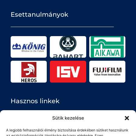
Esettanulmányok
Hasznos linkek
Sütik kezelése
Rólunk
A legjobb felhasználói élmény biztosítása érdekében sütiket használunk
Impresszum
az eszközinformációk tárolására és/vagy elérésére. Ezen