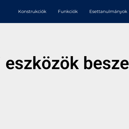
Konstrukciók
Funkciók
Esettanulmányok
i eszközök besz