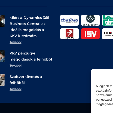
Miért a Dynamics 365
Business Central az
ideális megoldás a
KKV-k számára
Tovább!
KKV pénzügyi
megoldások a felhőből
Tovább!
Szoftverkövetés a
felhőből
A legjobb f
Tovább!
eszközinfor
hozzájárulá
böngészési 
megtagadása