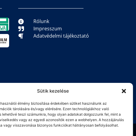
Rólunk
Impresszum
Adatvédelmi tájékoztató
Sütik kezelése
elhasználói élmény biztosítása érdekében sütiket használunk az
mációk tárolására és/vagy elérésére. Ezen technológiákhoz való
s lehetővé teszi számunkra, hogy olyan adatokat dolgozzunk fel, mint a
viselkedés vagy az egyedi azonosítók ezen a webhelyen. A hozzájárulás
 vagy visszavonása bizonyos funkciókat hátrányosan befolyásolhat.