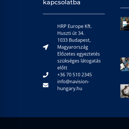
kapcsolatba
HRP Europe Kft.
Huszti út 34.
1033 Budapest,
Magyarország
Előzetes egyeztetés
szükséges látogatás
előtt
+36 70 510 2345
info@navision-
hungary.hu