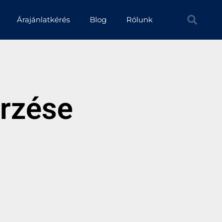
Árajánlatkérés
Blog
Rólunk
erzése